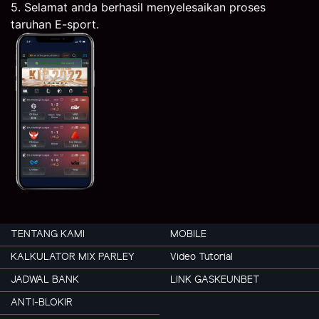
5. Selamat anda berhasil menyelesaikan proses
taruhan E-sport.
TENTANG KAMI
MOBILE
KALKULATOR MIX PARLEY
Video Tutorial
JADWAL BANK
LINK GASKEUNBET
ANTI-BLOKIR