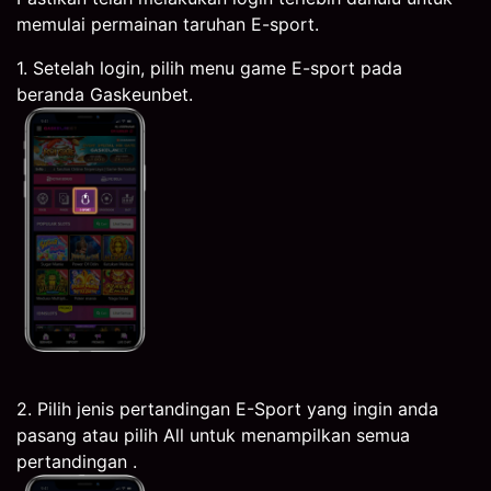
memulai permainan taruhan E-sport.
1. Setelah login, pilih menu game E-sport pada
beranda Gaskeunbet.
2. Pilih jenis pertandingan E-Sport yang ingin anda
pasang atau pilih All untuk menampilkan semua
pertandingan .