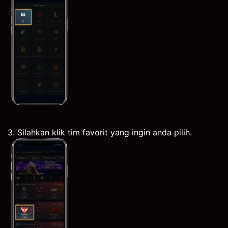
3. Silahkan klik tim favorit yang ingin anda pilih.