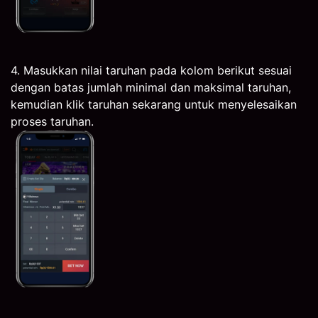
4. Masukkan nilai taruhan pada kolom berikut sesuai
dengan batas jumlah minimal dan maksimal taruhan,
kemudian klik taruhan sekarang untuk menyelesaikan
proses taruhan.